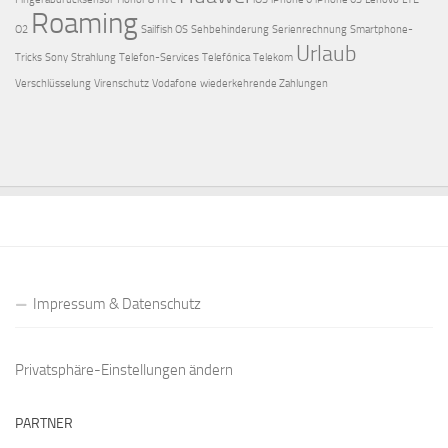
Roaming
O2
Sailfish OS
Sehbehinderung
Serienrechnung
Smartphone-
Urlaub
Tricks
Sony
Strahlung
Telefon-Services
Telefónica
Telekom
Verschlüsselung
Virenschutz
Vodafone
wiederkehrende Zahlungen
Impressum & Datenschutz
Privatsphäre-Einstellungen ändern
PARTNER