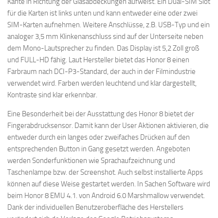
Kante in Richtung der Glasabdeckungen aufweist. Ein Dual-SIM Slot
für die Karten ist links unten und kann entweder eine oder zwei
SIM-Karten aufnehmen. Weitere Anschlüsse, z.B. USB-Typ und ein
analoger 3,5 mm Klinkenanschluss sind auf der Unterseite neben
dem Mono-Lautsprecher zu finden. Das Display ist 5,2 Zoll groß
und FULL-HD fähig. Laut Hersteller bietet das Honor 8 einen
Farbraum nach DCI-P3-Standard, der auch in der Filmindustrie
verwendet wird. Farben werden leuchtend und klar dargestellt,
Kontraste sind klar erkennbar.
Eine Besonderheit bei der Ausstattung des Honor 8 bietet der
Fingerabdrucksensor. Damit kann der User Aktionen aktivieren, die
entweder durch ein langes oder zweifaches Drücken auf den
entsprechenden Button in Gang gesetzt werden. Angeboten
werden Sonderfunktionen wie Sprachaufzeichnung und
Taschenlampe bzw. der Screenshot. Auch selbst installierte Apps
können auf diese Weise gestartet werden. In Sachen Software wird
beim Honor 8 EMU 4.1. von Android 6.0 Marshmallow verwendet.
Dank der individuellen Benutzeroberfläche des Herstellers