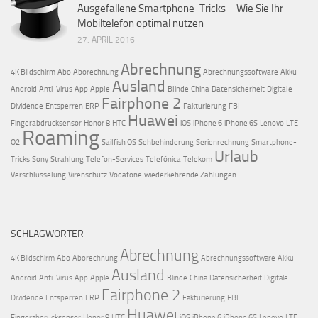
Ausgefallene Smartphone-Tricks – Wie Sie Ihr
Mobiltelefon optimal nutzen
27. APRIL 2016
Abrechnung
4K Bildschirm
Abo
Aborechnung
Abrechnungssoftware
Akku
Ausland
Android
Anti-Virus
App
Apple
Blinde
China
Datensicherheit
Digitale
Fairphone 2
Dividende
Entsperren
ERP
Fakturierung
FBI
Huawei
Fingerabdrucksensor
Honor 8
HTC
iOS
iPhone 6
iPhone 6S
Lenovo
LTE
Roaming
O2
Sailfish OS
Sehbehinderung
Serienrechnung
Smartphone-
Urlaub
Tricks
Sony
Strahlung
Telefon-Services
Telefónica
Telekom
Verschlüsselung
Virenschutz
Vodafone
wiederkehrende Zahlungen
SCHLAGWÖRTER
Abrechnung
4K Bildschirm
Abo
Aborechnung
Abrechnungssoftware
Akku
Ausland
Android
Anti-Virus
App
Apple
Blinde
China
Datensicherheit
Digitale
Fairphone 2
Dividende
Entsperren
ERP
Fakturierung
FBI
Huawei
Fingerabdrucksensor
Honor 8
HTC
iOS
iPhone 6
iPhone 6S
Lenovo
LTE