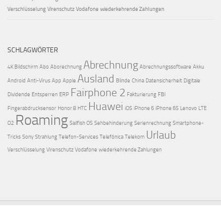
Verschlüsselung
Virenschutz
Vodafone
wiederkehrende Zahlungen
SCHLAGWÖRTER
Abrechnung
4K Bildschirm
Abo
Aborechnung
Abrechnungssoftware
Akku
Ausland
Android
Anti-Virus
App
Apple
Blinde
China
Datensicherheit
Digitale
Fairphone 2
Dividende
Entsperren
ERP
Fakturierung
FBI
Huawei
Fingerabdrucksensor
Honor 8
HTC
iOS
iPhone 6
iPhone 6S
Lenovo
LTE
Roaming
O2
Sailfish OS
Sehbehinderung
Serienrechnung
Smartphone-
Urlaub
Tricks
Sony
Strahlung
Telefon-Services
Telefónica
Telekom
Verschlüsselung
Virenschutz
Vodafone
wiederkehrende Zahlungen