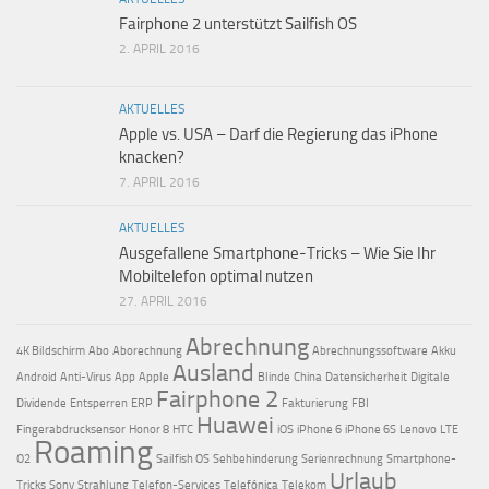
Fairphone 2 unterstützt Sailfish OS
2. APRIL 2016
AKTUELLES
Apple vs. USA – Darf die Regierung das iPhone
knacken?
7. APRIL 2016
AKTUELLES
Ausgefallene Smartphone-Tricks – Wie Sie Ihr
Mobiltelefon optimal nutzen
27. APRIL 2016
Abrechnung
4K Bildschirm
Abo
Aborechnung
Abrechnungssoftware
Akku
Ausland
Android
Anti-Virus
App
Apple
Blinde
China
Datensicherheit
Digitale
Fairphone 2
Dividende
Entsperren
ERP
Fakturierung
FBI
Huawei
Fingerabdrucksensor
Honor 8
HTC
iOS
iPhone 6
iPhone 6S
Lenovo
LTE
Roaming
O2
Sailfish OS
Sehbehinderung
Serienrechnung
Smartphone-
Urlaub
Tricks
Sony
Strahlung
Telefon-Services
Telefónica
Telekom