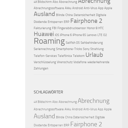
Abrechnung
4K Bildschirm
Abo
Aborechnung
Abrechnungssoftware
Akku
Android
Anti-Virus
App
Apple
Ausland
Blinde
China
Datensicherheit
Digitale
Fairphone 2
Dividende
Entsperren
ERP
Fakturierung
FBI
Fingerabdrucksensor
Honor 8
HTC
Huawei
iOS
iPhone 6
iPhone 6S
Lenovo
LTE
O2
Roaming
Sailfish OS
Sehbehinderung
Serienrechnung
Smartphone-Tricks
Sony
Strahlung
Urlaub
Telefon-Services
Telefónica
Telekom
Verschlüsselung
Virenschutz
Vodafone
wiederkehrende
Zahlungen
SCHLAGWÖRTER
Abrechnung
4K Bildschirm
Abo
Aborechnung
Abrechnungssoftware
Akku
Android
Anti-Virus
App
Apple
Ausland
Blinde
China
Datensicherheit
Digitale
Fairphone 2
Dividende
Entsperren
ERP