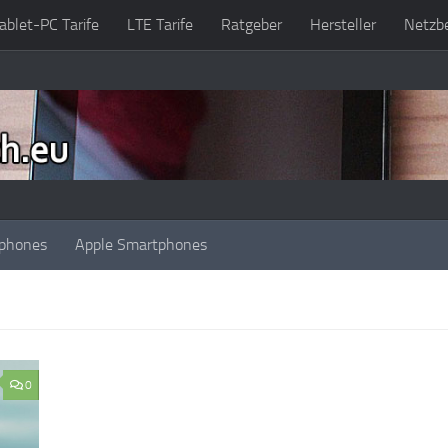
ablet-PC Tarife
LTE Tarife
Ratgeber
Hersteller
Netzbe
phones
Apple Smartphones
0