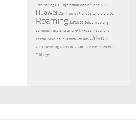
Fakturierung
FBI
Fingerabdrucksensor
Honor 8
HTC
Huawei
iOS
iPhone 6
iPhone 6S
Lenovo
LTE
O2
Roaming
Sailfish OS
Sehbehinderung
Serienrechnung
Smartphone-Tricks
Sony
Strahlung
Urlaub
Telefon-Services
Telefónica
Telekom
Verschlüsselung
Virenschutz
Vodafone
wiederkehrende
Zahlungen