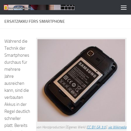
Zum Inhalt springen
ERSATZAKKU FÜRS SMARTPHONE
Während die
Technik der
Smartphones
durchaus für
mehrere
Jahre
ausreichen
kann, sind die
verbauten
Akkus in der
Regel deutlich
schneller
platt. Bereits
von Honziproduction (Eigenes Werk) [
CC BY-SA 3.0
],
via Wikimedia