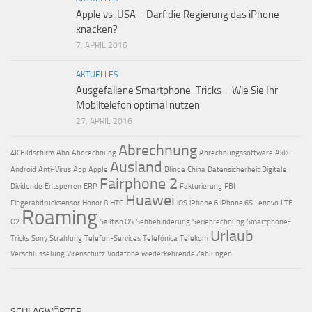
Apple vs. USA – Darf die Regierung das iPhone
knacken?
7. APRIL 2016
AKTUELLES
Ausgefallene Smartphone-Tricks – Wie Sie Ihr
Mobiltelefon optimal nutzen
27. APRIL 2016
Abrechnung
4K Bildschirm
Abo
Aborechnung
Abrechnungssoftware
Akku
Ausland
Android
Anti-Virus
App
Apple
Blinde
China
Datensicherheit
Digitale
Fairphone 2
Dividende
Entsperren
ERP
Fakturierung
FBI
Huawei
Fingerabdrucksensor
Honor 8
HTC
iOS
iPhone 6
iPhone 6S
Lenovo
LTE
Roaming
O2
Sailfish OS
Sehbehinderung
Serienrechnung
Smartphone-
Urlaub
Tricks
Sony
Strahlung
Telefon-Services
Telefónica
Telekom
Verschlüsselung
Virenschutz
Vodafone
wiederkehrende Zahlungen
SCHLAGWÖRTER