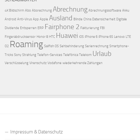
Abrechnung
4K Bildschirm
Abo
Aborechnung
Abrechnungssoftware
Akku
Ausland
Android
Anti-Virus
App
Apple
Blinde
China
Datensicherheit
Digitale
Fairphone 2
Dividende
Entsperren
ERP
Fakturierung
FBI
Huawei
Fingerabdrucksensor
Honor 8
HTC
iOS
iPhone 6
iPhone 6S
Lenovo
LTE
Roaming
O2
Sailfish OS
Sehbehinderung
Serienrechnung
Smartphone-
Urlaub
Tricks
Sony
Strahlung
Telefon-Services
Telefónica
Telekom
Verschlüsselung
Virenschutz
Vodafone
wiederkehrende Zahlungen
Impressum & Datenschutz