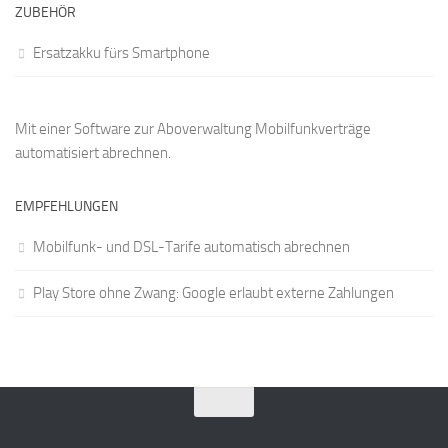
ZUBEHÖR
Ersatzakku fürs Smartphone
Mit einer
Software zur Aboverwaltung
Mobilfunkverträge
automatisiert abrechnen.
EMPFEHLUNGEN
Mobilfunk- und DSL-Tarife automatisch abrechnen
Play Store ohne Zwang: Google erlaubt externe Zahlungen