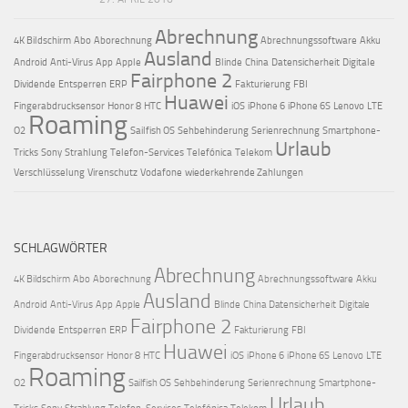
Abrechnung
4K Bildschirm
Abo
Aborechnung
Abrechnungssoftware
Akku
Ausland
Android
Anti-Virus
App
Apple
Blinde
China
Datensicherheit
Digitale
Fairphone 2
Dividende
Entsperren
ERP
Fakturierung
FBI
Huawei
Fingerabdrucksensor
Honor 8
HTC
iOS
iPhone 6
iPhone 6S
Lenovo
LTE
Roaming
O2
Sailfish OS
Sehbehinderung
Serienrechnung
Smartphone-
Urlaub
Tricks
Sony
Strahlung
Telefon-Services
Telefónica
Telekom
Verschlüsselung
Virenschutz
Vodafone
wiederkehrende Zahlungen
SCHLAGWÖRTER
Abrechnung
4K Bildschirm
Abo
Aborechnung
Abrechnungssoftware
Akku
Ausland
Android
Anti-Virus
App
Apple
Blinde
China
Datensicherheit
Digitale
Fairphone 2
Dividende
Entsperren
ERP
Fakturierung
FBI
Huawei
Fingerabdrucksensor
Honor 8
HTC
iOS
iPhone 6
iPhone 6S
Lenovo
LTE
Roaming
O2
Sailfish OS
Sehbehinderung
Serienrechnung
Smartphone-
Urlaub